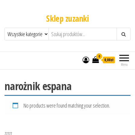
Sklep zuzanki
0
0,00zł
Menu
narożnik espana
No products were found matching your selection.
zzzzz