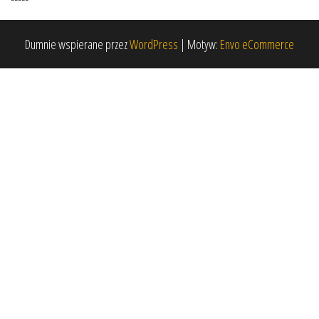
Dumnie wspierane przez
WordPress
|
Motyw:
Envo eCommerce