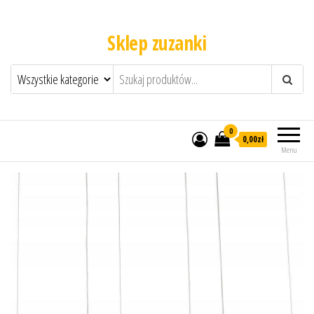
Sklep zuzanki
0
0,00zł
Menu