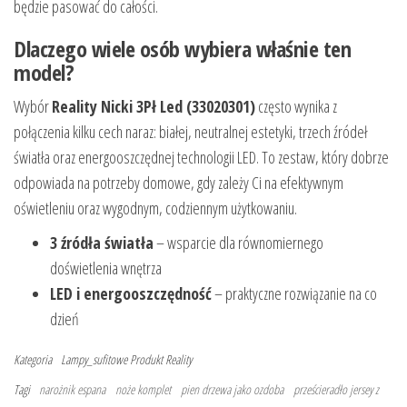
będzie pasować do całości.
Dlaczego wiele osób wybiera właśnie ten
model?
Wybór
Reality Nicki 3Pł Led (33020301)
często wynika z
połączenia kilku cech naraz: białej, neutralnej estetyki, trzech źródeł
światła oraz energooszczędnej technologii LED. To zestaw, który dobrze
odpowiada na potrzeby domowe, gdy zależy Ci na efektywnym
oświetleniu oraz wygodnym, codziennym użytkowaniu.
3 źródła światła
– wsparcie dla równomiernego
doświetlenia wnętrza
LED i energooszczędność
– praktyczne rozwiązanie na co
dzień
Kategoria
Lampy_sufitowe
Produkt
Reality
Tagi
narożnik espana
noże komplet
pien drzewa jako ozdoba
prześcieradło jersey z