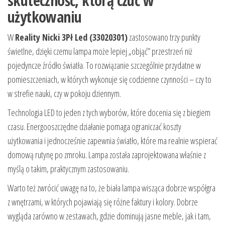
skuteczność, którą czuć w
użytkowaniu
W
Reality Nicki 3Pł Led (33020301)
zastosowano trzy punkty
świetlne, dzięki czemu lampa może lepiej „objąć” przestrzeń niż
pojedyncze źródło światła. To rozwiązanie szczególnie przydatne w
pomieszczeniach, w których wykonuje się codzienne czynności – czy to
w strefie nauki, czy w pokoju dziennym.
Technologia LED to jeden z tych wyborów, które docenia się z biegiem
czasu. Energooszczędne działanie pomaga ograniczać koszty
użytkowania i jednocześnie zapewnia światło, które ma realnie wspierać
domową rutynę po zmroku. Lampa została zaprojektowana właśnie z
myślą o takim, praktycznym zastosowaniu.
Warto też zwrócić uwagę na to, że biała lampa wisząca dobrze współgra
z wnętrzami, w których pojawiają się różne faktury i kolory. Dobrze
wygląda zarówno w zestawach, gdzie dominują jasne meble, jak i tam,