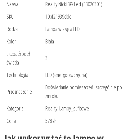
Nazwa
Reality Nicki 3Pł Led (33020301)
SKU
10bf21939ddc
Rodzaj
Lampa wisząca LED
Kolor
Biała
Liczba źródeł
3
światła
Technologia
LED (energooszczędna)
Doświetlanie pomieszczeń, szczególnie po
Przeznaczenie
zmroku
Kategoria
Reality: Lampy_sufitowe
Cena
578 zł
Jak wykorzystać tę lampę w