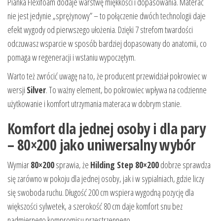
Pianka Flexifoam dodaje warstwę miękkości i dopasowania. Materac
nie jest jedynie „sprężynowy” – to połączenie dwóch technologii daje
efekt wygody od pierwszego ułożenia. Dzięki 7 strefom twardości
odczuwasz wsparcie w sposób bardziej dopasowany do anatomii, co
pomaga w regeneracji i wstaniu wypoczętym.
Warto też zwrócić uwagę na to, że producent przewidział pokrowiec w
wersji
Silver
. To ważny element, bo pokrowiec wpływa na codzienne
użytkowanie i komfort utrzymania materaca w dobrym stanie.
Komfort dla jednej osoby i dla pary
– 80×200 jako uniwersalny wybór
Wymiar
80×200
sprawia, że
Hilding Step 80×200
dobrze sprawdza
się zarówno w pokoju dla jednej osoby, jak i w sypialniach, gdzie liczy
się swoboda ruchu. Długość 200 cm wspiera wygodną pozycję dla
większości sylwetek, a szerokość 80 cm daje komfort snu bez
nadmiernego kompromisu przestrzennego.