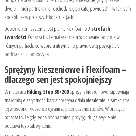
podparcia oraz spokojny sen. To szczególnie ważne, gdy śpisz we
dwoje – ruch partnera nie rozchodzi się po całej powierzchni w taki sam
sposób jak w prostszych konstrukcjach.
Dopełnieniem systemu jest pianka Flexifoam o
7 strefach
twardości
. Oznacza to, że materac ma zróżnicowane odczucia w
różnych partiach, co wspiera utrzymanie prawidłowej pozycji ciała
podczas snu i odpoczynku.
Sprężyny kieszeniowe i Flexifoam –
dlaczego sen jest spokojniejszy
W materacu
Hilding Step 80×200
sprężyny kieszeniowe zapewniają
znakomitą elastyczność. Każda sprężyna działa niezależnie, a zamknięcie
jej w osobnej kieszonce ogranicza przenoszenie ruchów. W praktyce
oznacza to, że gdy jedna osoba zmieni pozycję, druga zwykle nie
odczuwa tego tak wyraźnie.