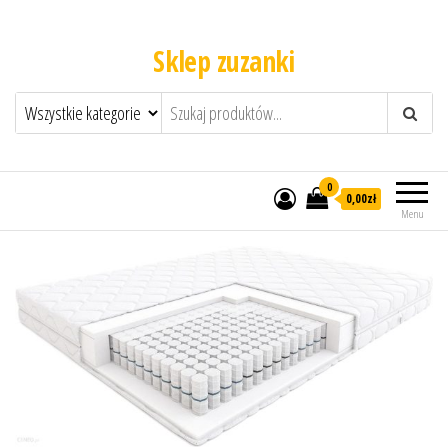
Sklep zuzanki
0
0,00zł
Menu