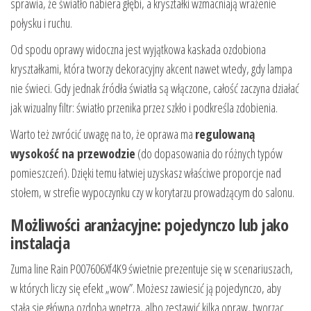
sprawia, że światło nabiera głębi, a kryształki wzmacniają wrażenie
połysku i ruchu.
Od spodu oprawy widoczna jest wyjątkowa kaskada ozdobiona
kryształkami, która tworzy dekoracyjny akcent nawet wtedy, gdy lampa
nie świeci. Gdy jednak źródła światła są włączone, całość zaczyna działać
jak wizualny filtr: światło przenika przez szkło i podkreśla zdobienia.
Warto też zwrócić uwagę na to, że oprawa ma
regulowaną
wysokość na przewodzie
(do dopasowania do różnych typów
pomieszczeń). Dzięki temu łatwiej uzyskasz właściwe proporcje nad
stołem, w strefie wypoczynku czy w korytarzu prowadzącym do salonu.
Możliwości aranżacyjne: pojedynczo lub jako
instalacja
Zuma line Rain P007606Xf4K9 świetnie prezentuje się w scenariuszach,
w których liczy się efekt „wow”. Możesz zawiesić ją pojedynczo, aby
stała się główną ozdobą wnętrza, albo zestawić kilka opraw, tworząc