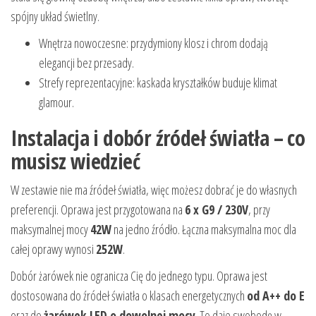
spójny układ świetlny.
Wnętrza nowoczesne: przydymiony klosz i chrom dodają
elegancji bez przesady.
Strefy reprezentacyjne: kaskada kryształków buduje klimat
glamour.
Instalacja i dobór źródeł światła – co
musisz wiedzieć
W zestawie nie ma źródeł światła, więc możesz dobrać je do własnych
preferencji. Oprawa jest przygotowana na
6 x G9 / 230V
, przy
maksymalnej mocy
42W
na jedno źródło. Łączna maksymalna moc dla
całej oprawy wynosi
252W
.
Dobór żarówek nie ogranicza Cię do jednego typu. Oprawa jest
dostosowana do źródeł światła o klasach energetycznych
od A++ do E
oraz do
żarówek LED o dowolnej mocy
. To daje swobodę w