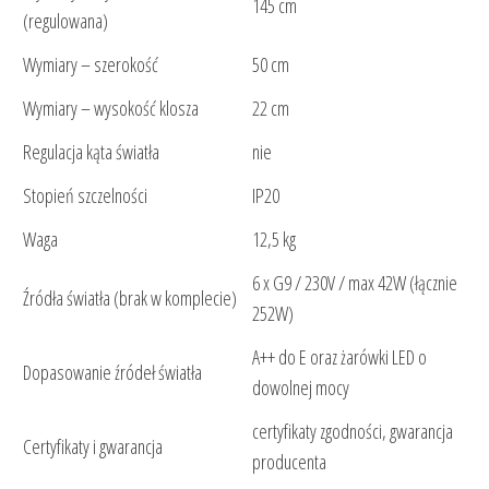
145 cm
(regulowana)
Wymiary – szerokość
50 cm
Wymiary – wysokość klosza
22 cm
Regulacja kąta światła
nie
Stopień szczelności
IP20
Waga
12,5 kg
6 x G9 / 230V / max 42W (łącznie
Źródła światła (brak w komplecie)
252W)
A++ do E oraz żarówki LED o
Dopasowanie źródeł światła
dowolnej mocy
certyfikaty zgodności, gwarancja
Certyfikaty i gwarancja
producenta