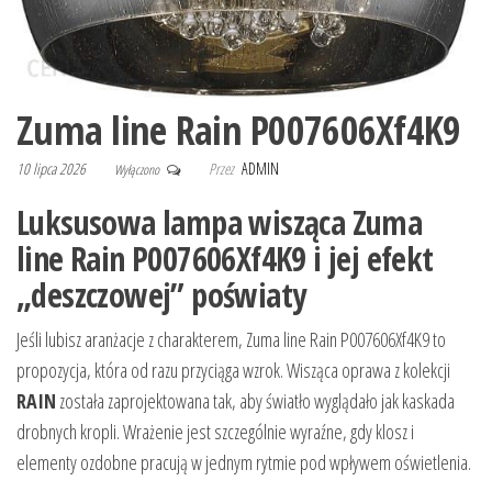
Zuma line Rain P007606Xf4K9
10 lipca 2026
Przez
ADMIN
Wyłączono
Luksusowa lampa wisząca Zuma
line Rain P007606Xf4K9 i jej efekt
„deszczowej” poświaty
Jeśli lubisz aranżacje z charakterem, Zuma line Rain P007606Xf4K9 to
propozycja, która od razu przyciąga wzrok. Wisząca oprawa z kolekcji
RAIN
została zaprojektowana tak, aby światło wyglądało jak kaskada
drobnych kropli. Wrażenie jest szczególnie wyraźne, gdy klosz i
elementy ozdobne pracują w jednym rytmie pod wpływem oświetlenia.