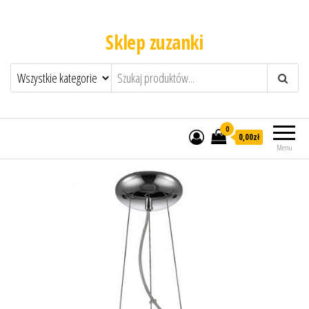
Sklep zuzanki
0
0,00zł
Menu