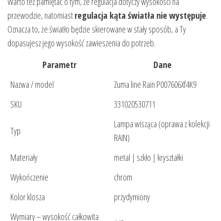
Warto też pamiętać o tym, że regulacja dotyczy wysokości na
przewodzie, natomiast
regulacja kąta światła nie występuje
.
Oznacza to, że światło będzie skierowane w stały sposób, a Ty
dopasujesz jego wysokość zawieszenia do potrzeb.
Parametr
Dane
Nazwa / model
Zuma line Rain P007606Xf4K9
SKU
331020530711
Lampa wisząca (oprawa z kolekcji
Typ
RAIN)
Materiały
metal | szkło | kryształki
Wykończenie
chrom
Kolor klosza
przydymiony
Wymiary – wysokość całkowita