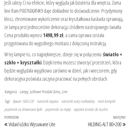
Jeśli zależy Ci na efekcie, który wygląda jak biżuteria dla wnętrza, Zuma
line Rain P007606Xf4K9 daje dokładnie to doświadczenie. Przydymiony
klosz, chromowane wykończenie oraz kryształkowa kaskada sprawiają,
że lampa jest jednocześnie dekoracją i źródłem nastrojowego światła.
Cena produktu wynosi
1498,99 zł
, a sama oprawa została
przygotowana do wygodnego montażu z dołączoną instrukcją.
W tej lampie to, co najpiękniejsze, dzieje się w połączeniu:
światło +
szkło + kryształki
. Dzięki temu możesz stworzyć przestrzeń, która
będzie wyglądała wyjątkowo zarówno w dzień, jak i wieczorem, gdy
dekoracyjna poświata zaczyna pracować na pełnych obrotach.
Kategoria
Lampy_sufitowe
Produkt
Zuma_Line
Tagi
dywan 160x120
narożnik espana
narożnik szary rozkładany
noże komplet
pojemnik na drewniane łyżki
pojemniki na mąkę
wysokie krzesło do kuchni
Nawigacja wpisu
Poprzedni wpis
POPRZEDNI
NASTĘPNY
Na
Vidaxl Łóżko Wysuwane Lite
HILDING ALT 80×200