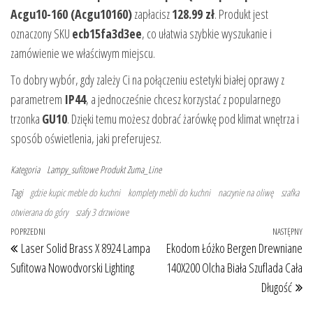
Acgu10-160 (Acgu10160)
zapłacisz
128.99 zł
. Produkt jest
oznaczony SKU
ecb15fa3d3ee
, co ułatwia szybkie wyszukanie i
zamówienie we właściwym miejscu.
To dobry wybór, gdy zależy Ci na połączeniu estetyki białej oprawy z
parametrem
IP44
, a jednocześnie chcesz korzystać z popularnego
trzonka
GU10
. Dzięki temu możesz dobrać żarówkę pod klimat wnętrza i
sposób oświetlenia, jaki preferujesz.
Kategoria
Lampy_sufitowe
Produkt
Zuma_Line
Tagi
gdzie kupic meble do kuchni
komplety mebli do kuchni
naczynie na oliwę
szafka
otwierana do góry
szafy 3 drzwiowe
Nawigacja wpisu
Poprzedni wpis
POPRZEDNI
NASTĘPNY
Na
Laser Solid Brass X 8924 Lampa
Ekodom Łóżko Bergen Drewniane
Sufitowa Nowodvorski Lighting
140X200 Olcha Biała Szuflada Cała
Długość