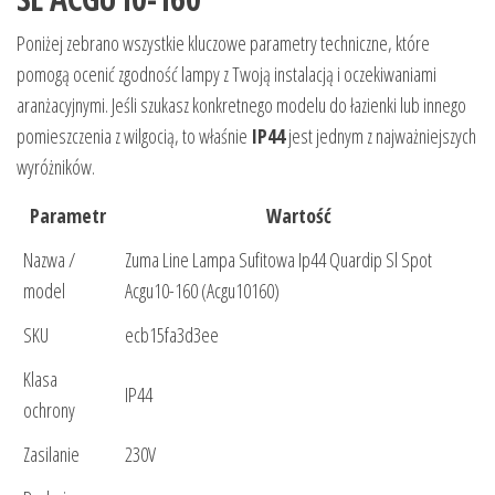
Poniżej zebrano wszystkie kluczowe parametry techniczne, które
pomogą ocenić zgodność lampy z Twoją instalacją i oczekiwaniami
aranżacyjnymi. Jeśli szukasz konkretnego modelu do łazienki lub innego
pomieszczenia z wilgocią, to właśnie
IP44
jest jednym z najważniejszych
wyróżników.
Parametr
Wartość
Nazwa /
Zuma Line Lampa Sufitowa Ip44 Quardip Sl Spot
model
Acgu10-160 (Acgu10160)
SKU
ecb15fa3d3ee
Klasa
IP44
ochrony
Zasilanie
230V