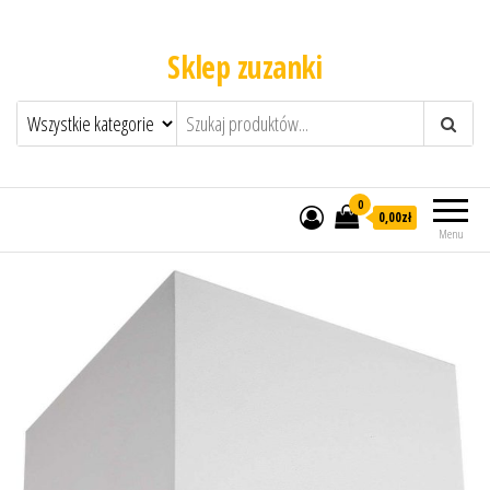
Sklep zuzanki
0
0,00zł
Menu