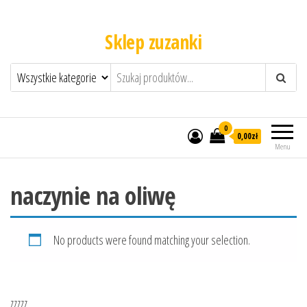
Sklep zuzanki
0
0,00zł
Menu
naczynie na oliwę
No products were found matching your selection.
zzzzz