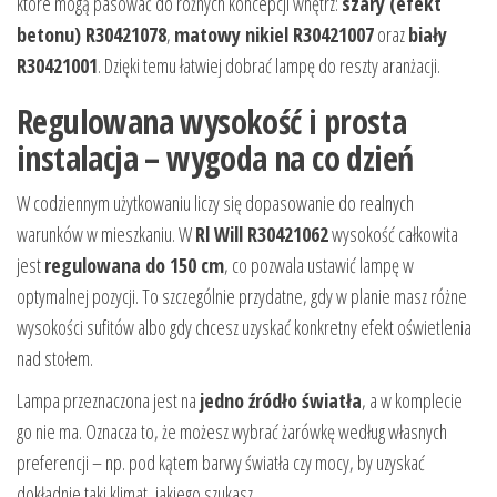
które mogą pasować do różnych koncepcji wnętrz:
szary (efekt
betonu) R30421078
,
matowy nikiel R30421007
oraz
biały
R30421001
. Dzięki temu łatwiej dobrać lampę do reszty aranżacji.
Regulowana wysokość i prosta
instalacja – wygoda na co dzień
W codziennym użytkowaniu liczy się dopasowanie do realnych
warunków w mieszkaniu. W
Rl Will R30421062
wysokość całkowita
jest
regulowana do 150 cm
, co pozwala ustawić lampę w
optymalnej pozycji. To szczególnie przydatne, gdy w planie masz różne
wysokości sufitów albo gdy chcesz uzyskać konkretny efekt oświetlenia
nad stołem.
Lampa przeznaczona jest na
jedno źródło światła
, a w komplecie
go nie ma. Oznacza to, że możesz wybrać żarówkę według własnych
preferencji – np. pod kątem barwy światła czy mocy, by uzyskać
dokładnie taki klimat, jakiego szukasz.