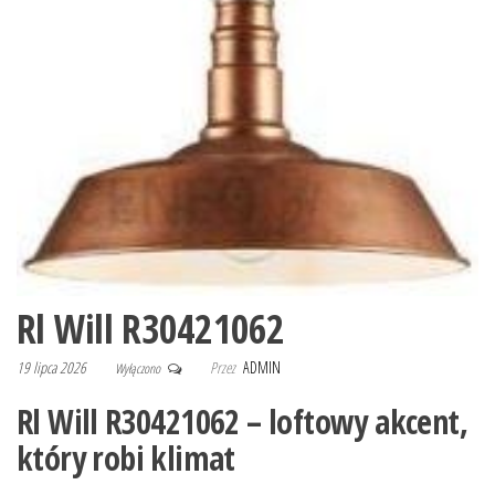
Rl Will R30421062
19 lipca 2026
Przez
ADMIN
Wyłączono
Rl Will R30421062 – loftowy akcent,
który robi klimat