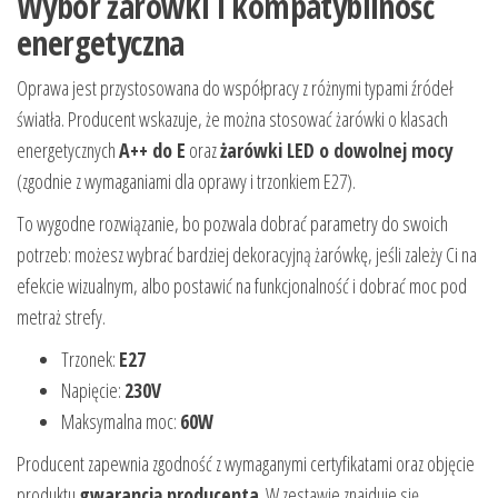
Wybór żarówki i kompatybilność
energetyczna
Oprawa jest przystosowana do współpracy z różnymi typami źródeł
światła. Producent wskazuje, że można stosować żarówki o klasach
energetycznych
A++ do E
oraz
żarówki LED o dowolnej mocy
(zgodnie z wymaganiami dla oprawy i trzonkiem E27).
To wygodne rozwiązanie, bo pozwala dobrać parametry do swoich
potrzeb: możesz wybrać bardziej dekoracyjną żarówkę, jeśli zależy Ci na
efekcie wizualnym, albo postawić na funkcjonalność i dobrać moc pod
metraż strefy.
Trzonek:
E27
Napięcie:
230V
Maksymalna moc:
60W
Producent zapewnia zgodność z wymaganymi certyfikatami oraz objęcie
produktu
gwarancją producenta
. W zestawie znajduje się