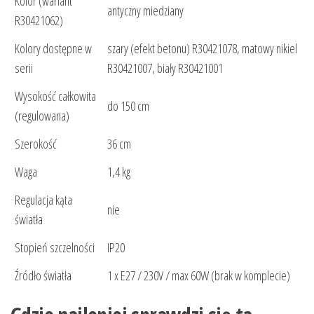
Kolor (wariant
antyczny miedziany
R30421062)
Kolory dostępne w
szary (efekt betonu) R30421078, matowy nikiel
serii
R30421007, biały R30421001
Wysokość całkowita
do 150 cm
(regulowana)
Szerokość
36 cm
Waga
1,4 kg
Regulacja kąta
nie
światła
Stopień szczelności
IP20
Źródło światła
1 x E27 / 230V / max 60W (brak w komplecie)