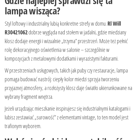
Gdzie najlepiej sprawdzi się ta
lampa wisząca?
Styl loftowy i industrialny lubią konkretne strefy w domu.
Rl Will
R30421062
dobrze wygląda nad stołem w jadalni, gdzie miedziany
klosz dodaje energii i wizualnie „trzyma” przestrzeń. Może też pełnić
rolę dekoracyjnego oświetlenia w salonie – szczególnie w
kompozycjach z metalowymi dodatkami i wyrazistymi fakturami.
W przestrzeniach usługowych, takich jak puby czy restauracje, lampa
pomaga budować nastrój: ciepły kolor miedzi sprzyja tworzeniu
przyjaznej atmosfery, a rozłożysty klosz daje światło ukierunkowane na
wybrany fragment wnętrza.
Jeżeli urządzając mieszkanie inspirujesz się industrialnymi katalogami i
lubisz zestawiać „surowość” z elementami vintage, to ten model jest
trafionym wyborem.