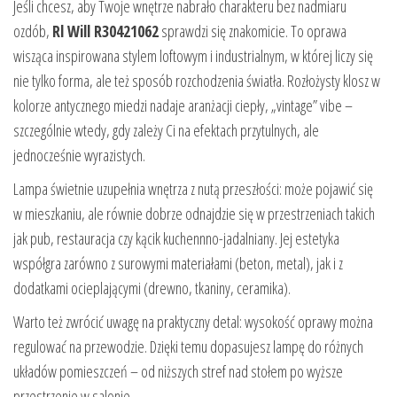
Jeśli chcesz, aby Twoje wnętrze nabrało charakteru bez nadmiaru
ozdób,
Rl Will R30421062
sprawdzi się znakomicie. To oprawa
wisząca inspirowana stylem loftowym i industrialnym, w której liczy się
nie tylko forma, ale też sposób rozchodzenia światła. Rozłożysty klosz w
kolorze antycznego miedzi nadaje aranżacji ciepły, „vintage” vibe –
szczególnie wtedy, gdy zależy Ci na efektach przytulnych, ale
jednocześnie wyrazistych.
Lampa świetnie uzupełnia wnętrza z nutą przeszłości: może pojawić się
w mieszkaniu, ale równie dobrze odnajdzie się w przestrzeniach takich
jak pub, restauracja czy kącik kuchennno-jadalniany. Jej estetyka
współgra zarówno z surowymi materiałami (beton, metal), jak i z
dodatkami ocieplającymi (drewno, tkaniny, ceramika).
Warto też zwrócić uwagę na praktyczny detal: wysokość oprawy można
regulować na przewodzie. Dzięki temu dopasujesz lampę do różnych
układów pomieszczeń – od niższych stref nad stołem po wyższe
przestrzenie w salonie.