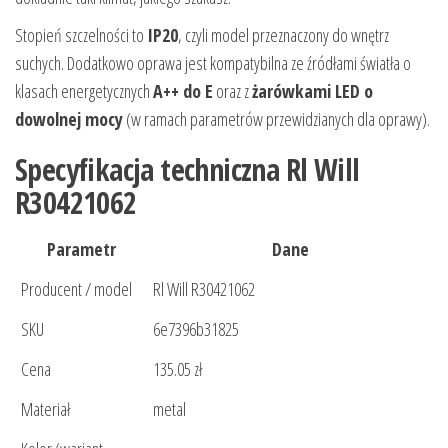
Stopień szczelności to
IP20
, czyli model przeznaczony do wnętrz
suchych. Dodatkowo oprawa jest kompatybilna ze źródłami światła o
klasach energetycznych
A++ do E
oraz z
żarówkami LED o
dowolnej mocy
(w ramach parametrów przewidzianych dla oprawy).
Specyfikacja techniczna Rl Will
R30421062
Parametr
Dane
Producent / model
Rl Will R30421062
SKU
6e7396b31825
Cena
135.05 zł
Materiał
metal