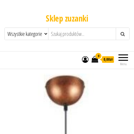
Sklep zuzanki
0
0,00zł
Menu