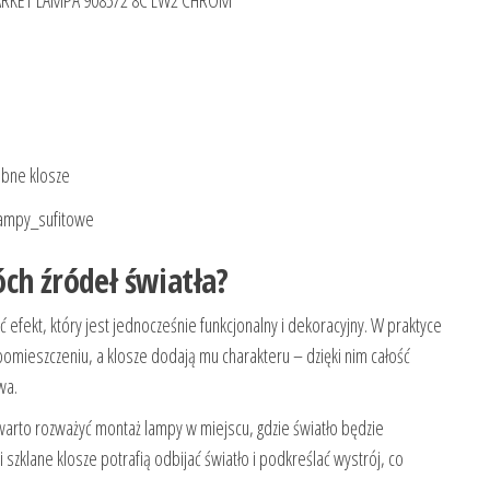
RKET LAMPA 9085/2 8C LW2 CHROM
obne klosze
Lampy_sufitowe
ch źródeł światła?
 efekt, który jest jednocześnie funkcjonalny i dekoracyjny. W praktyce
omieszczeniu, a klosze dodają mu charakteru – dzięki nim całość
wa.
warto rozważyć montaż lampy w miejscu, gdzie światło będzie
klane klosze potrafią odbijać światło i podkreślać wystrój, co