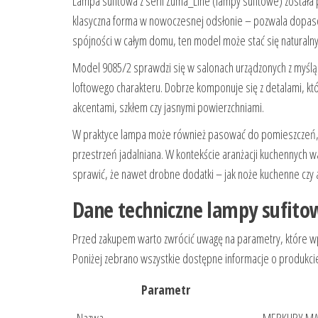
Lampa sufitowa z serii Zuma_Line (lampy sufitowe) została 
klasyczna forma w nowoczesnej odsłonie – pozwala dopasować 
spójności w całym domu, ten model może stać się naturalny
Model 9085/2 sprawdzi się w salonach urządzonych z myślą 
loftowego charakteru. Dobrze komponuje się z detalami, któ
akcentami, szkłem czy jasnymi powierzchniami.
W praktyce lampa może również pasować do pomieszczeń, w k
przestrzeń jadalniana. W kontekście aranżacji kuchennych w
sprawić, że nawet drobne dodatki – jak noże kuchenne czy a
Dane techniczne lampy sufito
Przed zakupem warto zwrócić uwagę na parametry, które wpły
Poniżej zebrano wszystkie dostępne informacje o produkc
Parametr