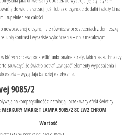
pomyślana jako uniwersalny dodatek do wystroju. Jej stylistyka –
ją do wielu aranżacji. Jeśli lubisz eleganckie dodatki i zależy Ci na
m uzupełnieniem całości.
o nowoczesnej elegancji, ale również w przestrzeniach z domieszką
re lubią kontrast i wyraziste wykończenia – np. z metalowymi
tórych chcesz podkreślić funkcjonalne strefy, takich jak kuchnia czy
arto zauważyć, że światło potrafi „związać” elementy wyposażenia i
kcesoria – wyglądają bardziej estetycznie.
wej 9085/2
wają na kompatybilność z instalacją i oczekiwany efekt świetlny.
ie
MERKURY MARKET LAMPA 9085/2 8C LW2 CHROM
.
Wartość