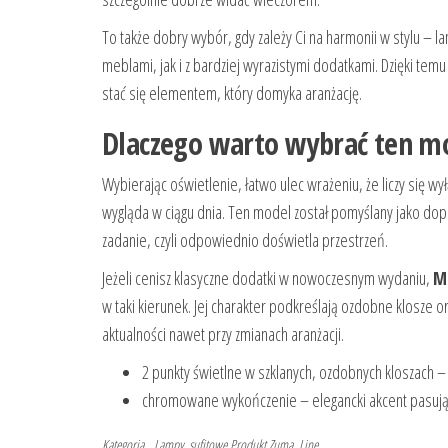
To także dobry wybór, gdy zależy Ci na harmonii w stylu – l
meblami, jak i z bardziej wyrazistymi dodatkami. Dzięki tem
stać się elementem, który domyka aranżację.
Dlaczego warto wybrać ten mo
Wybierając oświetlenie, łatwo ulec wrażeniu, że liczy się wy
wygląda w ciągu dnia. Ten model został pomyślany jako dop
zadanie, czyli odpowiednio doświetla przestrzeń.
Jeżeli cenisz klasyczne dodatki w nowoczesnym wydaniu,
M
w taki kierunek. Jej charakter podkreślają ozdobne klosze or
aktualności nawet przy zmianach aranżacji.
2 punkty świetlne w szklanych, ozdobnych kloszach –
chromowane wykończenie – elegancki akcent pasują
Kategoria
Lampy_sufitowe
Produkt
Zuma_Line