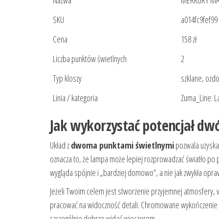
Nazwa
MERKURY MA
SKU
a014fc9fef99
Cena
158 zł
Liczba punktów świetlnych
2
Typ kloszy
szklane, ozd
Linia / kategoria
Zuma_Line: 
Jak wykorzystać potencjał dwó
Układ z
dwoma punktami świetlnymi
pozwala uzyskać
oznacza to, że lampa może lepiej rozprowadzać światło po p
wygląda spójnie i „bardziej domowo”, a nie jak zwykła opra
Jeżeli Twoim celem jest stworzenie przyjemnej atmosfery, 
pracować na widoczność detali. Chromowane wykończenie i sz
szczególnie dobrze widać wieczorem.