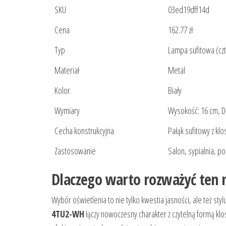
SKU
03ed19dff14d
Cena
162.77 zł
Typ
Lampa sufitowa (cz
Materiał
Metal
Kolor
Biały
Wymiary
Wysokość: 16 cm, Dł
Cecha konstrukcyjna
Pałąk sufitowy z klo
Zastosowanie
Salon, sypialnia, 
Dlaczego warto rozważyć ten
Wybór oświetlenia to nie tylko kwestia jasności, ale też st
4TU2-WH
łączy nowoczesny charakter z czytelną formą klo