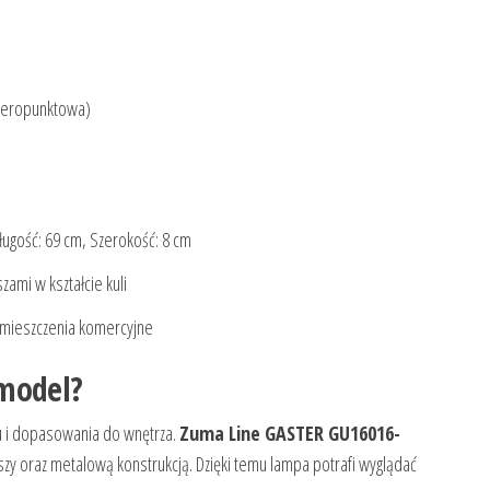
teropunktowa)
ugość: 69 cm, Szerokość: 8 cm
szami w kształcie kuli
pomieszczenia komercyjne
 model?
ylu i dopasowania do wnętrza.
Zuma Line GASTER GU16016-
szy oraz metalową konstrukcją. Dzięki temu lampa potrafi wyglądać