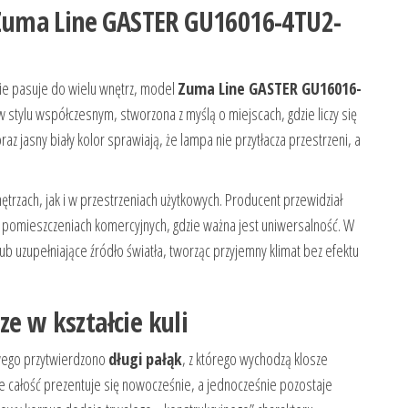
Zuma Line GASTER GU16016-4TU2-
śnie pasuje do wielu wnętrz, model
Zuma Line GASTER GU16016-
stylu współczesnym, stworzona z myślą o miejscach, gdzie liczy się
z jasny biały kolor sprawiają, że lampa nie przytłacza przestrzeni, a
zach, jak i w przestrzeniach użytkowych. Producent przewidział
 w pomieszczeniach komercyjnych, gdzie ważna jest uniwersalność. W
b uzupełniające źródło światła, tworząc przyjemny klimat bez efektu
e w kształcie kuli
owego przytwierdzono
długi pałąk
, z którego wychodzą klosze
 że całość prezentuje się nowocześnie, a jednocześnie pozostaje