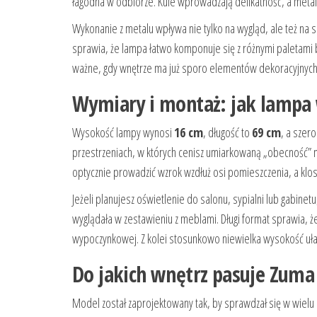
łagodna w odbiorze. Kule wprowadzają delikatność, a meta
Wykonanie z metalu wpływa nie tylko na wygląd, ale też na 
sprawia, że lampa łatwo komponuje się z różnymi paletami b
ważne, gdy wnętrze ma już sporo elementów dekoracyjnych lu
Wymiary i montaż: jak lampa 
Wysokość lampy wynosi
16 cm
, długość to
69 cm
, a szer
przestrzeniach, w których cenisz umiarkowaną „obecność” na
optycznie prowadzić wzrok wzdłuż osi pomieszczenia, a klos
Jeżeli planujesz oświetlenie do salonu, sypialni lub gabin
wyglądała w zestawieniu z meblami. Długi format sprawia, ż
wypoczynkowej. Z kolei stosunkowo niewielka wysokość ułatw
Do jakich wnętrz pasuje Zum
Model został zaprojektowany tak, by sprawdzał się w wielu