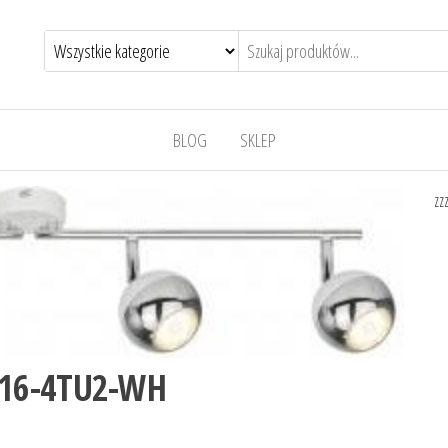
BLOG
SKLEP
zz
016-4TU2-WH