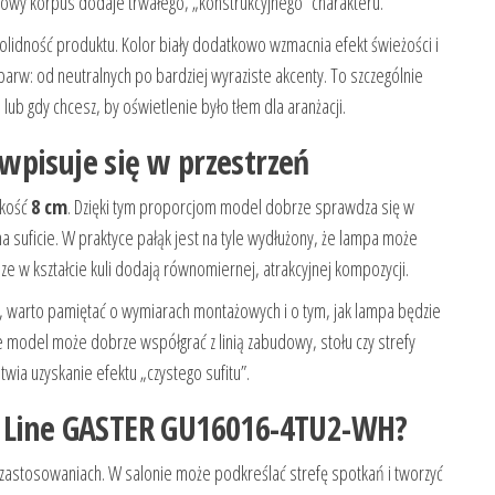
lowy korpus dodaje trwałego, „konstrukcyjnego” charakteru.
solidność produktu. Kolor biały dodatkowo wzmacnia efekt świeżości i
arw: od neutralnych po bardziej wyraziste akcenty. To szczególnie
b gdy chcesz, by oświetlenie było tłem dla aranżacji.
wpisuje się w przestrzeń
okość
8 cm
. Dzięki tym proporcjom model dobrze sprawdza się w
 suficie. W praktyce pałąk jest na tyle wydłużony, że lampa może
ze w kształcie kuli dodają równomiernej, atrakcyjnej kompozycji.
etu, warto pamiętać o wymiarach montażowych i o tym, jak lampa będzie
e model może dobrze współgrać z linią zabudowy, stołu czy strefy
ia uzyskanie efektu „czystego sufitu”.
a Line GASTER GU16016-4TU2-WH?
 zastosowaniach. W salonie może podkreślać strefę spotkań i tworzyć