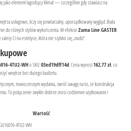
ę jako element łagodzący klimat — szczególnie gdy stawiasz na
wnętrza usługowe, liczy się powtarzalny, uporządkowany wygląd. Biała
anie do różnych stylów wykończenia. W efekcie
Zuma Line GASTER
leży Ci na estetyce, która nie szybko się „nudzi”.
zakupowe
6016-4TU2-WH
o SKU:
03ed19dff14d
. Cena wynosi
162.77 zł
, co
ieżyć wnętrze bez dużego budżetu.
tetycznym, nowoczesnym wydaniu, zwróć uwagę na to, że konstrukcja
iu. To połączenie zwykle dobrze znosi codzienne użytkowanie i
Wartość
 GU16016-4TU2-WH