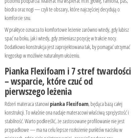
poziomu podparcia. Materac ma wspierać m.in. głowę, ramiona, pas,
biodra oraz nogi — czyli te obszary, które najczęściej decydują o
komforcie snu.
W praktyce oznacza to komfortowe leżenie zarówno wtedy, gdy lubisz
spać na boku, jak i wtedy, gdy zmieniasz pozycję w trakcie nocy.
Dodatkowo konstrukcja jest zaprojektowana tak, by pomagać utrzymać
kręgosłup w możliwie naturalnym ułożeniu.
Pianka Flexifoam i 7 stref twardości
– wsparcie, które czuć od
pierwszego leżenia
Rdzeń materaca stanowi
pianka Flexifoam
, będąca bazą całej
konstrukcji. To właśnie ona nadaje materacowi właściwą sprężystość i
stabilność. Warto podkreślić, że zastosowane profilowanie nie jest
przypadkowe — ma na celu lepsze rozłożenie punktów nacisku w