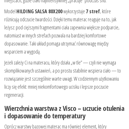
miejscach, gdzie ciało najintensywniej „pracuje” podczas snu.
Model
HILDING SALSA 80X200
wykorzystuje
7 stref
, które
różnicują odczucie twardości. Dzięki temu materac reaguje na to, jak
leżysz: pod cięższymi fragmentami ciała zapewnia większe podparcie,
natomiast w innych strefach pozwala na bardziej komfortowe
dopasowanie. Taki układ pomaga utrzymać równowagę między
wsparciem a wygodą.
Jeżeli zależy Ci na materacu, który działa „w tle” — czyli nie wymaga
skomplikowanych ustawień, a po prostu stabilnie wspiera ciało — to
rozwiązanie jest szczególnie warte uwagi. W codziennym użytkowaniu
liczy się efekt: mniej niekomfortowego ucisku i lepsze poczucie
regeneracji.
Wierzchnia warstwa z Visco – uczucie otulenia
i dopasowanie do temperatury
Oprócz warstwy bazowej materac ma również element, który