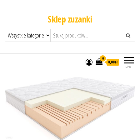
Sklep zuzanki
0
0,00zł
Menu