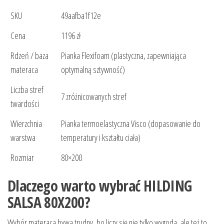
SKU
49aafba1f12e
Cena
1196 zł
Rdzeń / baza
Pianka Flexifoam (plastyczna, zapewniająca
materaca
optymalną sztywność)
Liczba stref
7 zróżnicowanych stref
twardości
Wierzchnia
Pianka termoelastyczna Visco (dopasowanie do
warstwa
temperatury i kształtu ciała)
Rozmiar
80×200
Dlaczego warto wybrać HILDING
SALSA 80X200?
Wybór materaca bywa trudny, bo liczy się nie tylko wygoda, ale też to,