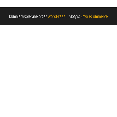
Dumnie wspierane przez
WordPress
|
Motyw:
Envo eCommerce