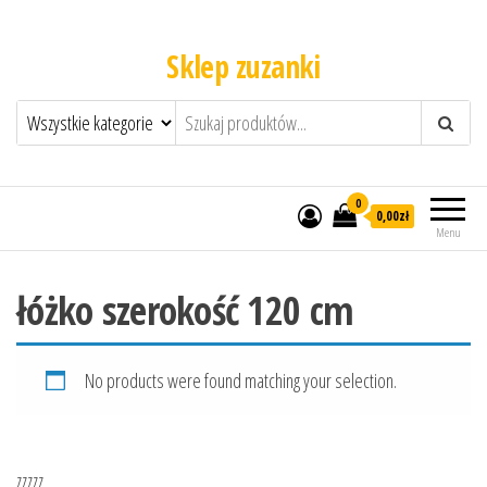
Sklep zuzanki
0
0,00zł
Menu
łóżko szerokość 120 cm
No products were found matching your selection.
zzzzz