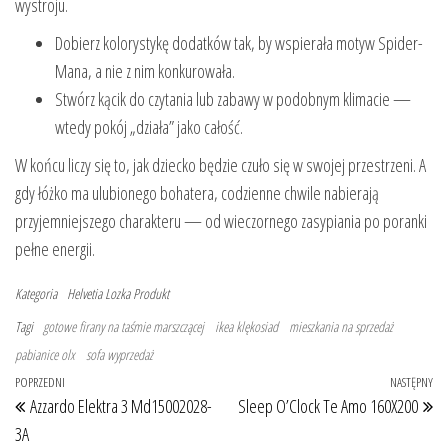
wystroju.
Dobierz kolorystykę dodatków tak, by wspierała motyw Spider-
Mana, a nie z nim konkurowała.
Stwórz kącik do czytania lub zabawy w podobnym klimacie —
wtedy pokój „działa” jako całość.
W końcu liczy się to, jak dziecko będzie czuło się w swojej przestrzeni. A
gdy łóżko ma ulubionego bohatera, codzienne chwile nabierają
przyjemniejszego charakteru — od wieczornego zasypiania po poranki
pełne energii.
Kategoria
Helvetia
Lozka
Produkt
Tagi
gotowe firany na taśmie marszczącej
ikea klękosiad
mieszkania na sprzedaż
pabianice olx
sofa wyprzedaż
Nawigacja wpisu
Poprzedni wpis
POPRZEDNI
NASTĘPNY
Na
Azzardo Elektra 3 Md15002028-
Sleep O’Clock Te Amo 160X200
3A