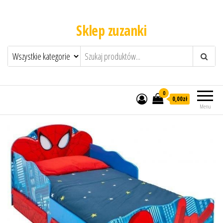
Sklep zuzanki
0
0,00zł
Menu