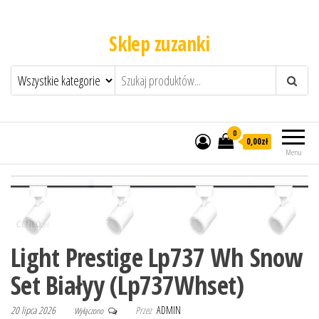
Sklep zuzanki
0
0,00zł
Menu
Light Prestige Lp737 Wh Snow
Set Białyy (Lp737Whset)
20 lipca 2026
Przez
ADMIN
Wyłączono