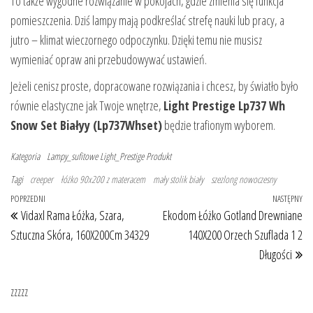
To także wygodne rozwiązanie w pokojach, gdzie zmienia się funkcja
pomieszczenia. Dziś lampy mają podkreślać strefę nauki lub pracy, a
jutro – klimat wieczornego odpoczynku. Dzięki temu nie musisz
wymieniać opraw ani przebudowywać ustawień.
Jeżeli cenisz proste, dopracowane rozwiązania i chcesz, by światło było
równie elastyczne jak Twoje wnętrze,
Light Prestige Lp737 Wh
Snow Set Białyy (Lp737Whset)
będzie trafionym wyborem.
Kategoria
Lampy_sufitowe
Light_Prestige
Produkt
Tagi
creeper
łóżko 90x200 z materacem
mały stolik biały
szezlong nowoczesny
Nawigacja wpisu
Poprzedni wpis
POPRZEDNI
NASTĘPNY
Na
Vidaxl Rama Łóżka, Szara,
Ekodom Łóżko Gotland Drewniane
Sztuczna Skóra, 160X200Cm 34329
140X200 Orzech Szuflada 1 2
Długości
zzzzz