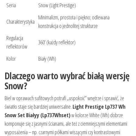
Seria
Snow (Light Prestige)
Minimalizm, prostota i piękno; odlewana
Charakterystyka
konstrukcja o jednolitej strukturze
Regulacja
360’ (każdy reflektor)
reflektorów
Kolor
Biały (Wh)
Dlaczego warto wybrać białą wersję
Snow?
Biel w oprawach sufitowych potrafi „uspokoić” wnętrze i sprawić, że
światło staje się bardziej uniwersalne.
Light Prestige Lp737 Wh
Snow Set Białyy (Lp737Whset)
w kolorze White (Wh) dobrze
komponuje się z jasnymi ścianami, ale też z ciemniejszymi elementami
wyposażenia – np. czarnymi półkami wiszącymi czy kontrastowymi