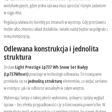
wielofunkcyjnych, gdzie jedna oprawa musi sprostać różnym zadaniom
w ciągu dnia.
Regulacja ułatwia też korektę po zmianach w wystroju. Gdy przestawisz
meble albo zmienisz układ dodatków, światło nadal będzie współgrało z
nową kompozycją.
Odlewana konstrukcja i jednolita
struktura
Zestaw
Light Prestige Lp737 Wh Snow Set Białyy
(Lp737Whset)
powstaje w technologii odlewania. To rozwiązanie
przekłada się na
jednolitą strukturę
elementów, co widać zarówno
w estetyce, jak i w odbiorze wizualnym w całym wnętrzu.
Wybierając lampy o takiej jakości wykonania, zyskujesz spójny wygląd
opraw – bez efektu przypadkowości czy zróżnicowania powierzchni. W
minimalistycznych aranżacjach to szczególnie istotne, bo nawet drobne