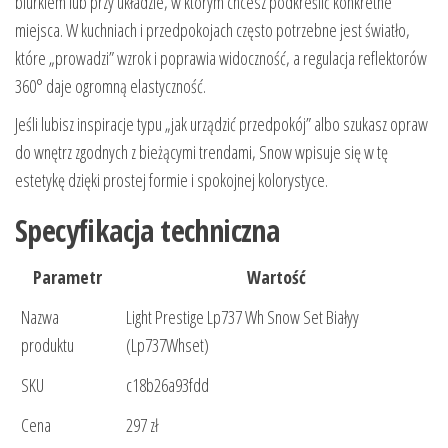
biurkiem lub przy układzie, w którym chcesz podkreślić konkretne
miejsca. W kuchniach i przedpokojach często potrzebne jest światło,
które „prowadzi” wzrok i poprawia widoczność, a regulacja reflektorów
360° daje ogromną elastyczność.
Jeśli lubisz inspiracje typu „jak urządzić przedpokój” albo szukasz opraw
do wnętrz zgodnych z bieżącymi trendami, Snow wpisuje się w tę
estetykę dzięki prostej formie i spokojnej kolorystyce.
Specyfikacja techniczna
Parametr
Wartość
Nazwa
Light Prestige Lp737 Wh Snow Set Białyy
produktu
(Lp737Whset)
SKU
c18b26a93fdd
Cena
297 zł