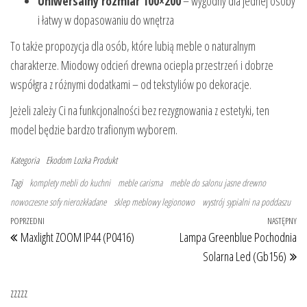
Uniwersalny rozmiar 100×200
– wygodny dla jednej osoby
i łatwy w dopasowaniu do wnętrza
To także propozycja dla osób, które lubią meble o naturalnym
charakterze. Miodowy odcień drewna ociepla przestrzeń i dobrze
współgra z różnymi dodatkami – od tekstyliów po dekoracje.
Jeżeli zależy Ci na funkcjonalności bez rezygnowania z estetyki, ten
model będzie bardzo trafionym wyborem.
Kategoria
Ekodom
Lozka
Produkt
Tagi
komplety mebli do kuchni
meble carisma
meble do salonu jasne drewno
nowoczesne sofy nierozkładane
sklep meblowy legionowo
wystrój sypialni na poddaszu
Nawigacja wpisu
Poprzedni wpis
POPRZEDNI
NASTĘPNY
Na
Maxlight ZOOM IP44 (P0416)
Lampa Greenblue Pochodnia
Solarna Led (Gb156)
zzzzz