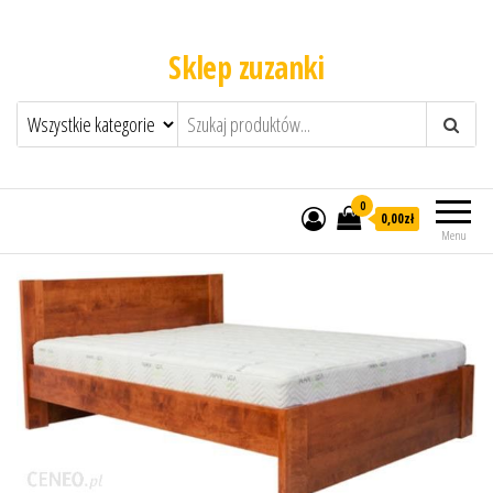
Sklep zuzanki
0
0,00zł
Menu