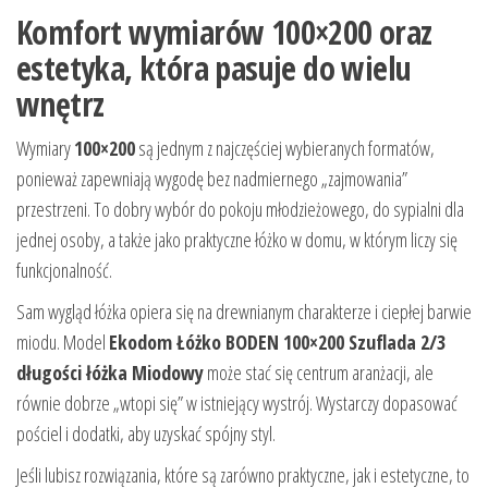
Komfort wymiarów 100×200 oraz
estetyka, która pasuje do wielu
wnętrz
Wymiary
100×200
są jednym z najczęściej wybieranych formatów,
ponieważ zapewniają wygodę bez nadmiernego „zajmowania”
przestrzeni. To dobry wybór do pokoju młodzieżowego, do sypialni dla
jednej osoby, a także jako praktyczne łóżko w domu, w którym liczy się
funkcjonalność.
Sam wygląd łóżka opiera się na drewnianym charakterze i ciepłej barwie
miodu. Model
Ekodom Łóżko BODEN 100×200 Szuflada 2/3
długości łóżka Miodowy
może stać się centrum aranżacji, ale
równie dobrze „wtopi się” w istniejący wystrój. Wystarczy dopasować
pościel i dodatki, aby uzyskać spójny styl.
Jeśli lubisz rozwiązania, które są zarówno praktyczne, jak i estetyczne, to