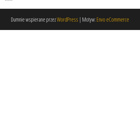
Dumnie wspierane przez
WordPress
|
Motyw:
Envo eCommerce