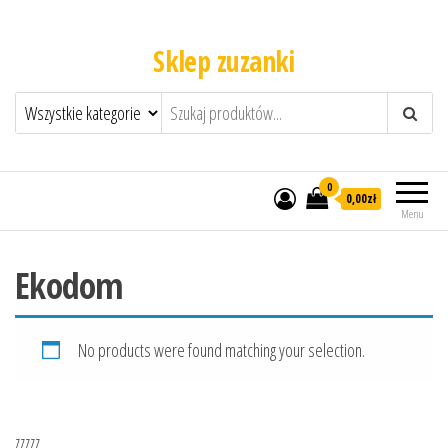
Sklep zuzanki
0
0,00zł
Menu
Ekodom
No products were found matching your selection.
zzzzz