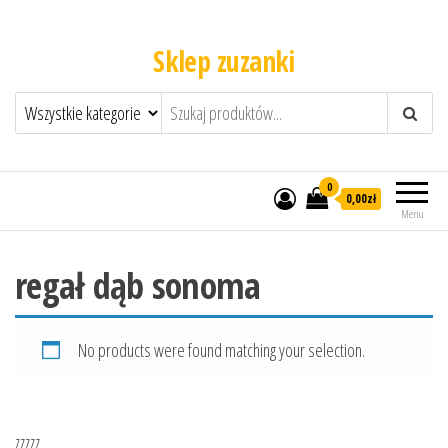
Sklep zuzanki
0
0,00zł
Menu
regał dąb sonoma
No products were found matching your selection.
zzzzz