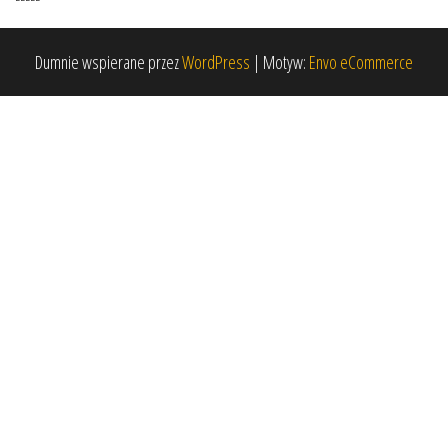
Dumnie wspierane przez
WordPress
|
Motyw:
Envo eCommerce