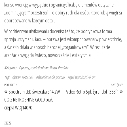
konsekwencję w wyglądzie i ograniczyć liczbę elementów optycznie
„dominujących” przestrzeń. To dobry ruch dla osób, które lubią wnętrza
dopracowane w każdym detalu.
W codziennym użytkowaniu docenisz też to, że podtynkowa forma
sprzyja utrzymaniu ładu – oprawa jest wkomponowana w powierzchnię,
a światło działa w sposób bardziej „zorganizowany”. W rezultacie
aranżacja wygląda świeżo, nowocześnie i estetycznie.
Kategoria
Oprawy_oswietleniowe
Polux
Produkt
Tagi
dywan 160x120
oświetlenie do pokoju
regał wysokość 70 cm
Nawigacja wpisu
Poprzedni wpis
POPRZEDNI
NASTĘPNY
Na
Spectrum LED świeczka E14 2W
Aldex Retro 5pł. Żyrandol I 368f1
COG RETROSHINE GOLD biała
ciepła WOJ14070
zzzzz