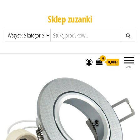
Sklep zuzanki
0
0,00zł
Menu