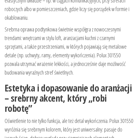
elastycznym układzie – np. w ciągach komunikacyjnych, przy strefach
roboczych albo w pomieszczeniach, gdzie liczy się porządek w formie i
okablowaniu.
Srebrna oprawa podtynkowa świetnie współgra z nowoczesnymi
trendami: wnętrzami w stylu loft, aranżacjami kuchni z czarnymi
sprzętami, a także przestrzeniami, w których pojawiają się metalowe
detale (np. uchwyty, ramy, elementy wykończenia). Polux 301550
pozwala utrzymać wrażenie lekkości, a jednocześnie daje możliwość
budowania wyraźnych stref świetlnych.
Estetyka i dopasowanie do aranżacji
– srebrny akcent, który „robi
robotę”
Oświetlenie to nie tylko funkcja, ale też detal wykończenia. Polux 301550
wyróżnia się srebrnym kolorem, który jest uniwersalny: pasuje do
jasnych ścian, dobrze wygląda przy ciemniejszych elementach