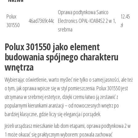
Oprawa podtynkowa Sanico
Polux
12.45
46ad7369c44c
Electronics OPAL-IOA84S2 2 w 1,
301550
zł
srebrna
Polux 301550 jako element
budowania spójnego charakteru
wnętrza
Wybierając oświetlenie, warto myśleć nie tylko o samej jasności, ale też
o tym, jak oprawa wpisze się w styl pomieszczenia. Polux 301550 jest
utrzymana w srebrnej estetyce, dzięki czemu łatwo ją zestawić z
popularnymi kierunkami aranżacji – od nowoczesnych wnętrz po
bardziej klasyczne, gdzie liczy się elegancja i porządek.
Jeżeli urządzasz mieszkanie lub dom etapami, oprawa podtynkowa 2 w
1 może okazać się praktycznym wyborem: pozwala zachować