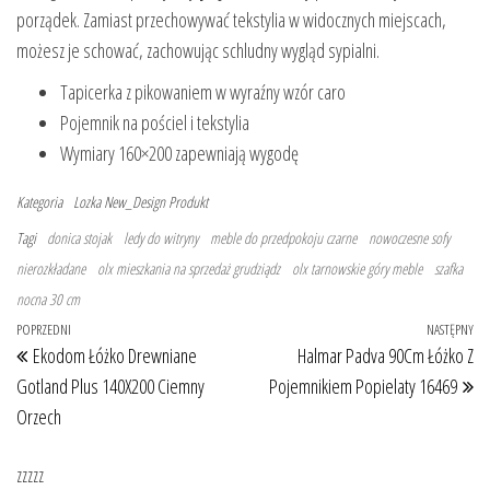
porządek. Zamiast przechowywać tekstylia w widocznych miejscach,
możesz je schować, zachowując schludny wygląd sypialni.
Tapicerka z pikowaniem w wyraźny wzór caro
Pojemnik na pościel i tekstylia
Wymiary 160×200 zapewniają wygodę
Kategoria
Lozka
New_Design
Produkt
Tagi
donica stojak
ledy do witryny
meble do przedpokoju czarne
nowoczesne sofy
nierozkładane
olx mieszkania na sprzedaż grudziądz
olx tarnowskie góry meble
szafka
nocna 30 cm
Nawigacja wpisu
Poprzedni wpis
POPRZEDNI
NASTĘPNY
Na
Ekodom Łóżko Drewniane
Halmar Padva 90Cm Łóżko Z
Gotland Plus 140X200 Ciemny
Pojemnikiem Popielaty 16469
Orzech
zzzzz