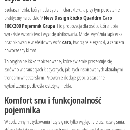
Szukasz mebla, który nada sypialni charakteru, a przy tym pozostanie
praktyczny na co dzień?
New Design Łóżko Quaddro Caro
160X200 Pojemnik Grupa I
to propozycja dla osób, które lubią
wyraziste wzornictwo i wygodę użytkowania. Model wyróżnia tapicerka
oraz pikowanie w efektowny wzór
caro
, tworzące elegancki, a zarazem
nowoczesny klimat.
To oryginalne łóżko tapicerowane, które świetnie prezentuje się
zarówno w aranżacjach klasycznych, jak i tych inspirowanych aktualnymi
trendami wnętrzarskimi. Pikowanie dodaje głębi, a staranne
wykończenie podkreśla estetykę mebla.
Komfort snu i funkcjonalność
pojemnika
W codziennym użytkowaniu liczy się nie tylko wygląd, ale też rozwiązania,
które ułatwiają organizację przestrzeni. Ten model został wyposażony w