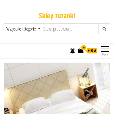
Sklep zuzanki
0
0,00zł
Menu