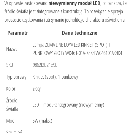
W oprawie zastosowano
niewymienny moduł LED
, co oznacza, że
źródło światła jest zintegrowane z konstrukcją. To rozwiązanie sprzyja
prostocie użytkowania i utrzymaniu jednolitego charakteru oświetlenia.
Parametr
Dane techniczne
Lampa ZUMA LINE LOYA LED KINKIET (SPOT) 1-
Nazwa
PUNKTOWY ZŁOTY W0461-01A-K4K4 W046101AK4K4
SKU
9862f2b21e9b
Typ oprawy
Kinkiet (spot), 1-punktowy
Kolor
Złoty
Źródło
LED – moduł zintegrowany (niewymienny)
światła
Moc
5W (maks.)
Strumień