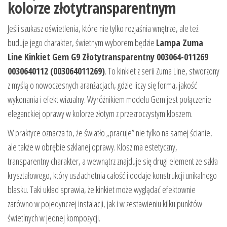
kolorze złotytransparentnym
Jeśli szukasz oświetlenia, które nie tylko rozjaśnia wnętrze, ale też
buduje jego charakter, świetnym wyborem będzie
Lampa Zuma
Line Kinkiet Gem G9 Złotytransparentny 003064-011269
0030640112 (003064011269)
. To kinkiet z serii Zuma Line, stworzony
z myślą o nowoczesnych aranżacjach, gdzie liczy się forma, jakość
wykonania i efekt wizualny. Wyróżnikiem modelu Gem jest połączenie
eleganckiej oprawy w kolorze złotym z przezroczystym kloszem.
W praktyce oznacza to, że światło „pracuje” nie tylko na samej ścianie,
ale także w obrębie szklanej oprawy. Klosz ma estetyczny,
transparentny charakter, a wewnątrz znajduje się drugi element ze szkła
kryształowego, który uszlachetnia całość i dodaje konstrukcji unikalnego
blasku. Taki układ sprawia, że kinkiet może wyglądać efektownie
zarówno w pojedynczej instalacji, jak i w zestawieniu kilku punktów
świetlnych w jednej kompozycji.