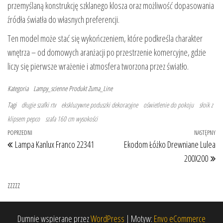
przemyślaną konstrukcję szklanego klosza oraz możliwość dopasowania
źródła światła do własnych preferencji.
Ten model może stać się wykończeniem, które podkreśla charakter
wnętrza – od domowych aranżacji po przestrzenie komercyjne, gdzie
liczy się pierwsze wrażenie i atmosfera tworzona przez światło.
Kategoria
Lampy_scienne
Produkt
Zuma_Line
Tagi
długie szafki rtv
ekskluzywne poduszki dekoracyjne
oświetlenie do pokoju
słoik z
klipsem pepco
szafa 160 cm wysokości
Nawigacja wpisu
Poprzedni wpis
POPRZEDNI
NASTĘPNY
Na
Lampa Kanlux Franco 22341
Ekodom Łóżko Drewniane Lulea
200X200
zzzzz
Dumnie wspierane przez
WordPress
|
Motyw:
Envo eCommerce