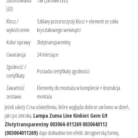
zastosowania
Tak (żarówki LED)
LED
Klosz /
Szklany przezroczysty klosz + element ze szkła
wykończenie
kryształowego wewnątrz
Kolor oprawy
Złotytransparentny
Gwarancja
24 miesiące
Zgodność /
Posiada certyfikaty zgodności
certyfikaty
Zawartość
Elementy do montażu w komplecie + instrukcja
zestawu
montażu
Jeżeli zależy Ci na oświetleniu, które wygląda dobrze zarówno w dzień,
jak i po zmroku,
Lampa Zuma Line Kinkiet Gem G9
Złotytransparentny 003064-011269 0030640112
(003064011269)
daje dokładnie ten efekt: designerską formę,