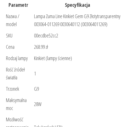
Parametr
Specyfikacja
Nazwa /
Lampa Zuma Line Kinkiet Gem G9 Złotytransparentny
model
003064-011269 0030640112 (003064011269)
SKU
00ecdbe52cc2
Cena
268.99 zł
Rodzaj lampy
Kinkiet (lampy ścienne)
Ilość źródeł
1
światła
Trzonek
G9
Maksymalna
28W
moc
Możliwość