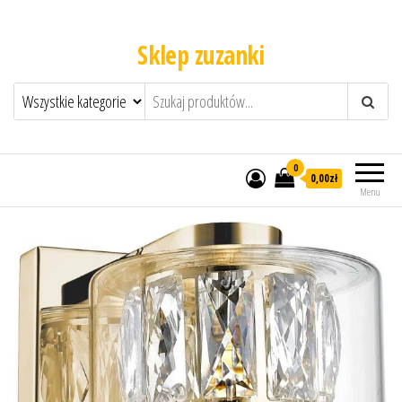
Sklep zuzanki
0
0,00zł
Menu