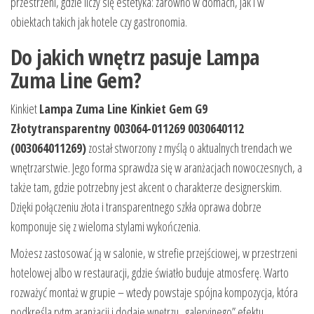
przestrzeni, gdzie liczy się estetyka: zarówno w domach, jak i w
obiektach takich jak hotele czy gastronomia.
Do jakich wnętrz pasuje Lampa
Zuma Line Gem?
Kinkiet
Lampa Zuma Line Kinkiet Gem G9
Złotytransparentny 003064-011269 0030640112
(003064011269)
został stworzony z myślą o aktualnych trendach we
wnętrzarstwie. Jego forma sprawdza się w aranżacjach nowoczesnych, a
także tam, gdzie potrzebny jest akcent o charakterze designerskim.
Dzięki połączeniu złota i transparentnego szkła oprawa dobrze
komponuje się z wieloma stylami wykończenia.
Możesz zastosować ją w salonie, w strefie przejściowej, w przestrzeni
hotelowej albo w restauracji, gdzie światło buduje atmosferę. Warto
rozważyć montaż w grupie – wtedy powstaje spójna kompozycja, która
podkreśla rytm aranżacji i dodaje wnętrzu „galeryjnego” efektu.