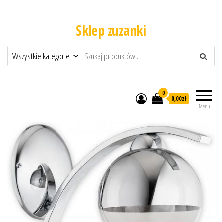
Sklep zuzanki
0
0,00zł
Menu