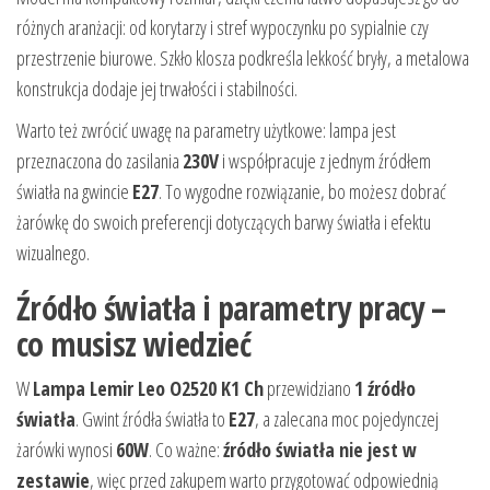
różnych aranżacji: od korytarzy i stref wypoczynku po sypialnie czy
przestrzenie biurowe. Szkło klosza podkreśla lekkość bryły, a metalowa
konstrukcja dodaje jej trwałości i stabilności.
Warto też zwrócić uwagę na parametry użytkowe: lampa jest
przeznaczona do zasilania
230V
i współpracuje z jednym źródłem
światła na gwincie
E27
. To wygodne rozwiązanie, bo możesz dobrać
żarówkę do swoich preferencji dotyczących barwy światła i efektu
wizualnego.
Źródło światła i parametry pracy –
co musisz wiedzieć
W
Lampa Lemir Leo O2520 K1 Ch
przewidziano
1 źródło
światła
. Gwint źródła światła to
E27
, a zalecana moc pojedynczej
żarówki wynosi
60W
. Co ważne:
źródło światła nie jest w
zestawie
, więc przed zakupem warto przygotować odpowiednią