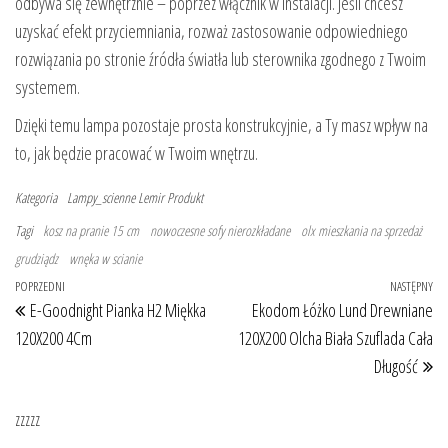
odbywa się zewnętrznie – poprzez włącznik w instalacji. Jeśli chcesz
uzyskać efekt przyciemniania, rozważ zastosowanie odpowiedniego
rozwiązania po stronie źródła światła lub sterownika zgodnego z Twoim
systemem.
Dzięki temu lampa pozostaje prosta konstrukcyjnie, a Ty masz wpływ na
to, jak będzie pracować w Twoim wnętrzu.
Kategoria
Lampy_scienne
Lemir
Produkt
Tagi
kosz na pranie 15 cm
nowoczesne sofy nierozkładane
olx mieszkania na sprzedaż
grudziądz
wnęka w scianie
Nawigacja wpisu
Poprzedni wpis
POPRZEDNI
NASTĘPNY
Na
E-Goodnight Pianka H2 Miękka
Ekodom Łóżko Lund Drewniane
120X200 4Cm
120X200 Olcha Biała Szuflada Cała
Długość
zzzzz