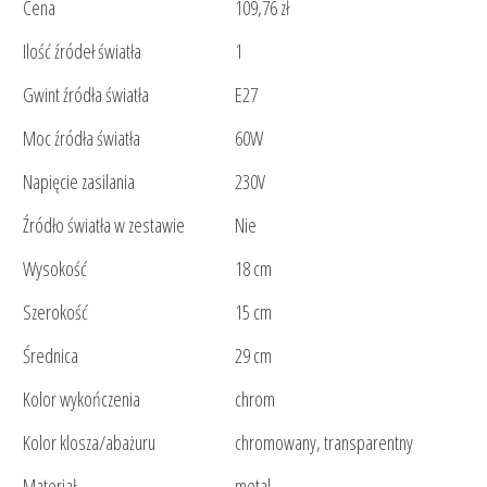
Cena
109,76 zł
Ilość źródeł światła
1
Gwint źródła światła
E27
Moc źródła światła
60W
Napięcie zasilania
230V
Źródło światła w zestawie
Nie
Wysokość
18 cm
Szerokość
15 cm
Średnica
29 cm
Kolor wykończenia
chrom
Kolor klosza/abażuru
chromowany, transparentny
Materiał
metal