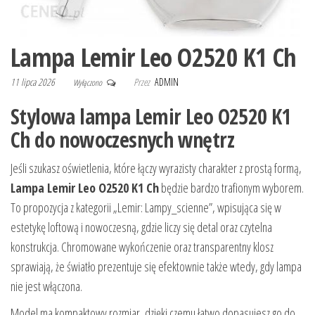
Lampa Lemir Leo O2520 K1 Ch
11 lipca 2026
Przez
ADMIN
Wyłączono
Stylowa lampa Lemir Leo O2520 K1
Ch do nowoczesnych wnętrz
Jeśli szukasz oświetlenia, które łączy wyrazisty charakter z prostą formą,
Lampa Lemir Leo O2520 K1 Ch
będzie bardzo trafionym wyborem.
To propozycja z kategorii „Lemir: Lampy_scienne”, wpisująca się w
estetykę loftową i nowoczesną, gdzie liczy się detal oraz czytelna
konstrukcja. Chromowane wykończenie oraz transparentny klosz
sprawiają, że światło prezentuje się efektownie także wtedy, gdy lampa
nie jest włączona.
Model ma kompaktowy rozmiar, dzięki czemu łatwo dopasujesz go do