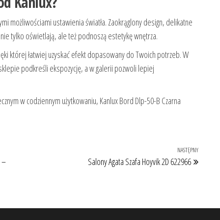
od Kanlux?
mi możliwościami ustawienia światła. Zaokrąglony design, delikatne
nie tylko oświetlają, ale też podnoszą estetykę wnętrza.
zięki której łatwiej uzyskać efekt dopasowany do Twoich potrzeb. W
lepie podkreśli ekspozycję, a w galerii pozwoli lepiej
ytecznym w codziennym użytkowaniu, Kanlux Bord Dlp-50-B Czarna
NASTĘPNY
Następ
 –
Salony Agata Szafa Hoyvik 2D 622966