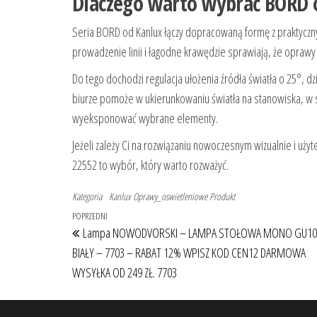
Dlaczego warto wybrać BORD 
Seria BORD od Kanlux łączy dopracowaną formę z praktyczny
prowadzenie linii i łagodne krawędzie sprawiają, że oprawy 
Do tego dochodzi regulacja ułożenia źródła światła o 25°, d
biurze pomoże w ukierunkowaniu światła na stanowiska, w sk
wyeksponować wybrane elementy.
Jeżeli zależy Ci na rozwiązaniu nowoczesnym wizualnie i uż
22552 to wybór, który warto rozważyć.
Kategoria
Kanlux
Oprawy_oswietleniowe
Produkt
Nawigacja wpisu
Poprzedni wpis
POPRZEDNI
Lampa NOWODVORSKI – LAMPA STOŁOWA MONO GU10
BIAŁY – 7703 – RABAT 12% WPISZ KOD CEN12 DARMOWA
WYSYŁKA OD 249 ZŁ. 7703