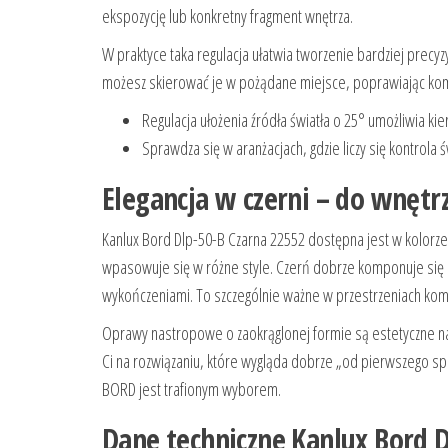
ekspozycję lub konkretny fragment wnętrza.
W praktyce taka regulacja ułatwia tworzenie bardziej precy
możesz skierować je w pożądane miejsce, poprawiając komfo
Regulacja ułożenia źródła światła o 25° umożliwia k
Sprawdza się w aranżacjach, gdzie liczy się kontrola 
Elegancja w czerni – do wnętr
Kanlux Bord Dlp-50-B Czarna 22552 dostępna jest w kolorze
wpasowuje się w różne style. Czerń dobrze komponuje się za
wykończeniami. To szczególnie ważne w przestrzeniach komer
Oprawy nastropowe o zaokrąglonej formie są estetyczne na
Ci na rozwiązaniu, które wygląda dobrze „od pierwszego sp
BORD jest trafionym wyborem.
Dane techniczne Kanlux Bord D