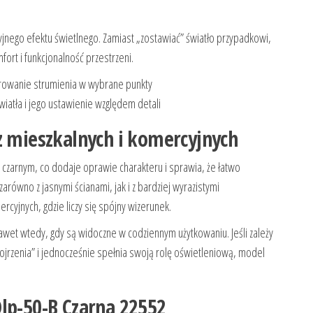
zyjnego efektu świetlnego. Zamiast „zostawiać” światło przypadkowi,
rt i funkcjonalność przestrzeni.
ierowanie strumienia w wybrane punkty
światła i jego ustawienie względem detali
z mieszkalnych i komercyjnych
 czarnym, co dodaje oprawie charakteru i sprawia, że łatwo
równo z jasnymi ścianami, jak i z bardziej wyrazistymi
cyjnych, gdzie liczy się spójny wizerunek.
wet wtedy, gdy są widoczne w codziennym użytkowaniu. Jeśli zależy
ojrzenia” i jednocześnie spełnia swoją rolę oświetleniową, model
lp-50-B Czarna 22552