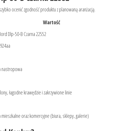
i szybko ocenić zgodność produktu z planowaną aranżacją.
Wartość
Bord Dlp-50-B Czarna 22552
2924aa
 nastropowa
lony, łagodne krawędzie i zakrzywione linie
 mieszkalne oraz komercyjne (biura, sklepy, galerie)