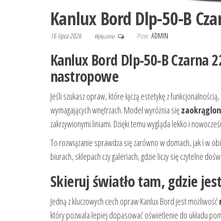
Kanlux Bord Dlp-50-B Cza
16 lipca 2026
Przez
ADMIN
Wyłączono
Kanlux Bord Dlp-50-B Czarna 
nastropowe
Jeśli szukasz opraw, które łączą estetykę z funkcjonalności
wymagających wnętrzach. Model wyróżnia się
zaokrąglo
zakrzywionymi liniami. Dzięki temu wygląda lekko i nowocześn
To rozwiązanie sprawdza się zarówno w domach, jak i w 
biurach, sklepach czy galeriach, gdzie liczy się czytelne dośw
Skieruj światło tam, gdzie jes
Jedną z kluczowych cech opraw Kanlux Bord jest możliwość
który pozwala lepiej dopasować oświetlenie do układu pomie