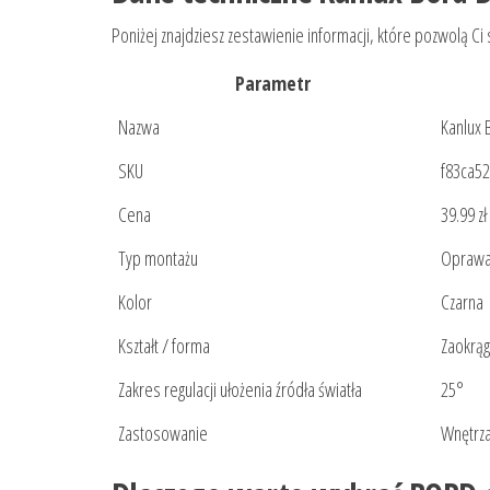
Poniżej znajdziesz zestawienie informacji, które pozwolą C
Parametr
Nazwa
Kanlux 
SKU
f83ca5
Cena
39.99 zł
Typ montażu
Oprawa
Kolor
Czarna
Kształt / forma
Zaokrąg
Zakres regulacji ułożenia źródła światła
25°
Zastosowanie
Wnętrza