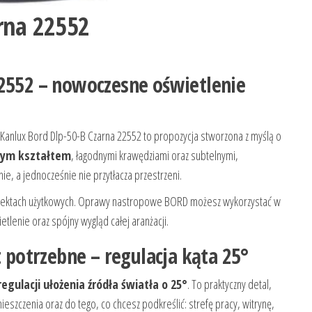
rna 22552
22552 – nowoczesne oświetlenie
ą, Kanlux Bord Dlp-50-B Czarna 22552 to propozycja stworzona z myślą o
nym kształtem
, łagodnymi krawędziami oraz subtelnymi,
ie, a jednocześnie nie przytłacza przestrzeni.
obiektach użytkowych. Oprawy nastropowe BORD możesz wykorzystać w
ietlenie oraz spójny wygląd całej aranżacji.
t potrzebne – regulacja kąta 25°
regulacji ułożenia źródła światła o 25°
. To praktyczny detal,
szczenia oraz do tego, co chcesz podkreślić: strefę pracy, witrynę,