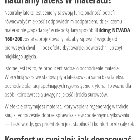
Naturalny lateks jest ceniony za swoją funkcjonalność: potrafi
równoważyć miękkość z odpowiednim podparciem, dzięki czemu
materac nie „zapada się” w niepożądany sposób.
Hilding NEVADA
160×200
został zaprojektowany tak, aby zapewnić wygodę od
pierwszych chwil — bez efektu zbyt twardej powierzchni lub zbyt
miękkiego ugięcia.
Istotne jest też to, że producent zadbał o pochodzenie materiału.
Wierzchnią warstwę stanowi płyta lateksowa, a sama baza lateksu
pochodzi z plantacji spełniających rygorystyczne kryteria. To ważne dla
osób, które zwracają uwagę na jakość i źródła surowców.
W efekcie otrzymujesz materac, który wspiera regenerację w trakcie
snu, a jednocześnie dobrze sprawdza się w codziennym użytkowaniu
— także wtedy, gdy priorytetem jest stabilność i komfort przez cały rok.
Komfort w sypialni: jak dopasować