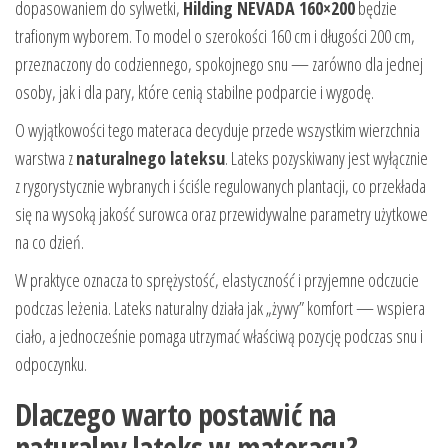
dopasowaniem do sylwetki,
Hilding NEVADA 160×200
będzie
trafionym wyborem. To model o szerokości 160 cm i długości 200 cm,
przeznaczony do codziennego, spokojnego snu — zarówno dla jednej
osoby, jak i dla pary, które cenią stabilne podparcie i wygodę.
O wyjątkowości tego materaca decyduje przede wszystkim wierzchnia
warstwa z
naturalnego lateksu
. Lateks pozyskiwany jest wyłącznie
z rygorystycznie wybranych i ściśle regulowanych plantacji, co przekłada
się na wysoką jakość surowca oraz przewidywalne parametry użytkowe
na co dzień.
W praktyce oznacza to sprężystość, elastyczność i przyjemne odczucie
podczas leżenia. Lateks naturalny działa jak „żywy” komfort — wspiera
ciało, a jednocześnie pomaga utrzymać właściwą pozycję podczas snu i
odpoczynku.
Dlaczego warto postawić na
naturalny lateks w materacu?