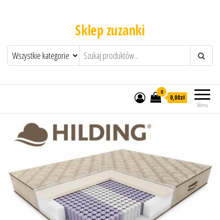
Sklep zuzanki
0
0,00zł
Menu