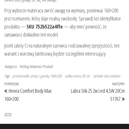
Przy wyborze materaca zwróć uwagę na wymiary, ponieważ 160×200
jest rozmiarem, który daje realną swobodę. Sprawdź też identyfikator
produktu —
SKU 752b522a4ffe
— aby mieć pewność, że
zamawiasz dokładnie ten model.
Jeżeli zależy Ci na naturalnym surowcu i odczuwalnej sprężystości, ten
wariant z warstwą lateksową będzie szczególnie interesujący.
Kategoria
Hilding
Materace
Produkt
Tagi
prześcieradło jersey z gumką 140x200
szafka nocna 30 cm
żarówki led ozdobne
Nawigacja wpisu
Poprzedni wpis
POPRZEDNI
NASTĘPNY
Na
Hevea Comfort Body Max
Labra Stik 25 Zw Led 4,5W 20Cm
160×200
51767
zzzzz