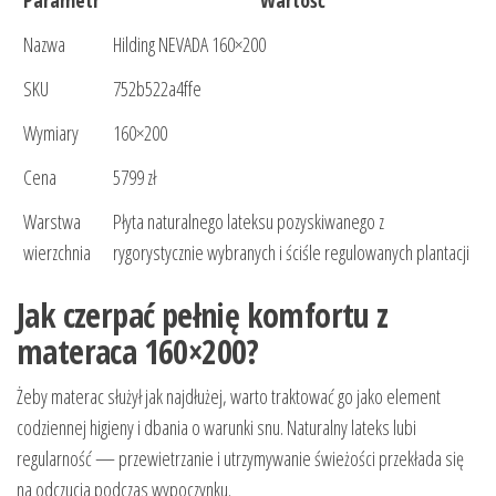
Nazwa
Hilding NEVADA 160×200
SKU
752b522a4ffe
Wymiary
160×200
Cena
5799 zł
Warstwa
Płyta naturalnego lateksu pozyskiwanego z
wierzchnia
rygorystycznie wybranych i ściśle regulowanych plantacji
Jak czerpać pełnię komfortu z
materaca 160×200?
Żeby materac służył jak najdłużej, warto traktować go jako element
codziennej higieny i dbania o warunki snu. Naturalny lateks lubi
regularność — przewietrzanie i utrzymywanie świeżości przekłada się
na odczucia podczas wypoczynku.