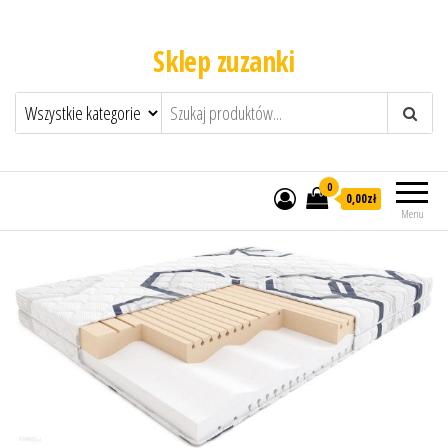
Sklep zuzanki
0
0,00zł
Menu