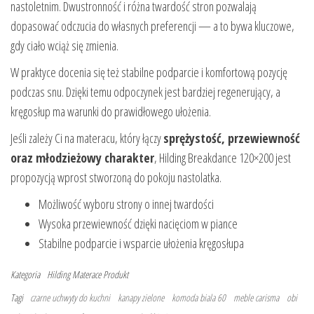
nastoletnim. Dwustronność i różna twardość stron pozwalają
dopasować odczucia do własnych preferencji — a to bywa kluczowe,
gdy ciało wciąż się zmienia.
W praktyce docenia się też stabilne podparcie i komfortową pozycję
podczas snu. Dzięki temu odpoczynek jest bardziej regenerujący, a
kręgosłup ma warunki do prawidłowego ułożenia.
Jeśli zależy Ci na materacu, który łączy
sprężystość, przewiewność
oraz młodzieżowy charakter
, Hilding Breakdance 120×200 jest
propozycją wprost stworzoną do pokoju nastolatka.
Możliwość wyboru strony o innej twardości
Wysoka przewiewność dzięki nacięciom w piance
Stabilne podparcie i wsparcie ułożenia kręgosłupa
Kategoria
Hilding
Materace
Produkt
Tagi
czarne uchwyty do kuchni
kanapy zielone
komoda biala 60
meble carisma
obi