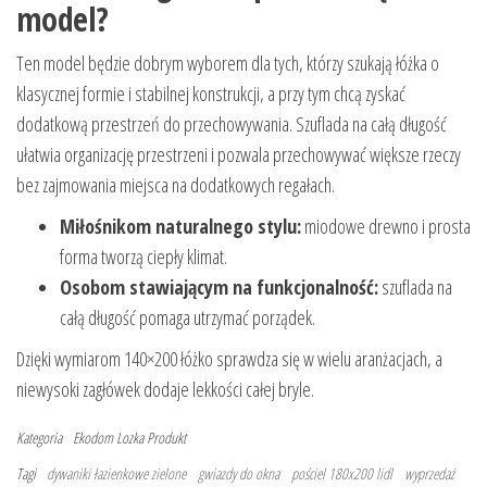
model?
Ten model będzie dobrym wyborem dla tych, którzy szukają łóżka o
klasycznej formie i stabilnej konstrukcji, a przy tym chcą zyskać
dodatkową przestrzeń do przechowywania. Szuflada na całą długość
ułatwia organizację przestrzeni i pozwala przechowywać większe rzeczy
bez zajmowania miejsca na dodatkowych regałach.
Miłośnikom naturalnego stylu:
miodowe drewno i prosta
forma tworzą ciepły klimat.
Osobom stawiającym na funkcjonalność:
szuflada na
całą długość pomaga utrzymać porządek.
Dzięki wymiarom 140×200 łóżko sprawdza się w wielu aranżacjach, a
niewysoki zagłówek dodaje lekkości całej bryle.
Kategoria
Ekodom
Lozka
Produkt
Tagi
dywaniki łazienkowe zielone
gwiazdy do okna
pościel 180x200 lidl
wyprzedaż