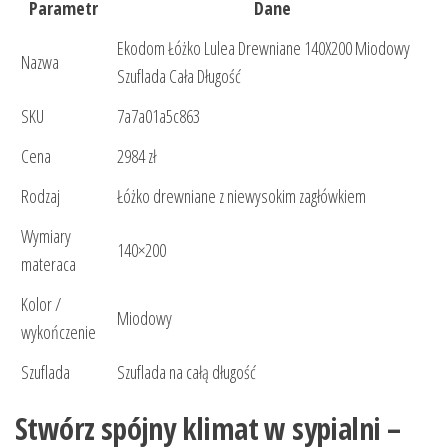
Parametr
Dane
Ekodom Łóżko Lulea Drewniane 140X200 Miodowy
Nazwa
Szuflada Cała Długość
SKU
7a7a01a5c863
Cena
2984 zł
Rodzaj
Łóżko drewniane z niewysokim zagłówkiem
Wymiary
140×200
materaca
Kolor /
Miodowy
wykończenie
Szuflada
Szuflada na całą długość
Stwórz spójny klimat w sypialni –