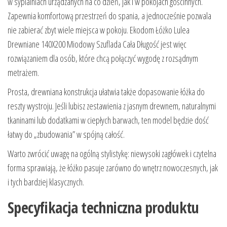
w sypialniach urządzanych na co dzień, jak i w pokojach gościnnych.
Zapewnia komfortową przestrzeń do spania, a jednocześnie pozwala
nie zabierać zbyt wiele miejsca w pokoju. Ekodom Łóżko Lulea
Drewniane 140X200 Miodowy Szuflada Cała Długość jest więc
rozwiązaniem dla osób, które chcą połączyć wygodę z rozsądnym
metrażem.
Prosta, drewniana konstrukcja ułatwia także dopasowanie łóżka do
reszty wystroju. Jeśli lubisz zestawienia z jasnym drewnem, naturalnymi
tkaninami lub dodatkami w ciepłych barwach, ten model będzie dość
łatwy do „zbudowania” w spójną całość.
Warto zwrócić uwagę na ogólną stylistykę: niewysoki zagłówek i czytelna
forma sprawiają, że łóżko pasuje zarówno do wnętrz nowoczesnych, jak
i tych bardziej klasycznych.
Specyfikacja techniczna produktu