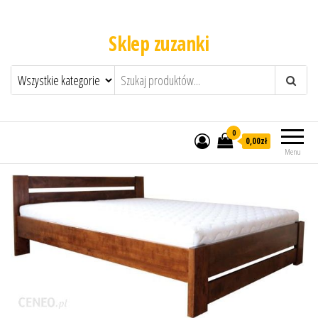
Sklep zuzanki
0
0,00zł
Menu